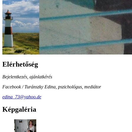
Elérhetőség
Bejelentkezés, ajánlatkérés
Facebook / Turánszky Edina, pszichológus, mediátor
edina_73@yahoo.de
Képgaléria