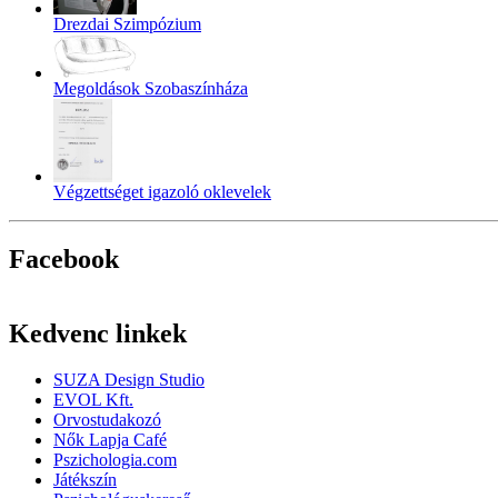
Drezdai Szimpózium
Megoldások Szobaszínháza
Végzettséget igazoló oklevelek
Facebook
Kedvenc linkek
SUZA Design Studio
EVOL Kft.
Orvostudakozó
Nők Lapja Café
Pszichologia.com
Játékszín