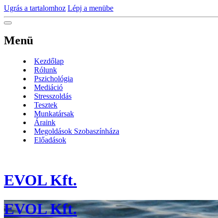
Ugrás a tartalomhoz
Lépj a menübe
Menü
Kezdőlap
Rólunk
Pszichológia
Mediáció
Stresszoldás
Tesztek
Munkatársak
Áraink
Megoldások Szobaszínháza
Előadások
EVOL Kft.
EVOL Kft.